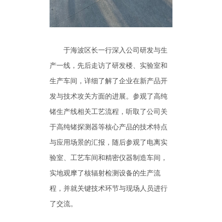
于海波区长一行深入公司研发与生
产一线，先后走访了研发楼、实验室和
生产车间，详细了解了企业在新产品开
发与技术攻关方面的进展。参观了高纯
锗生产线相关工艺流程，听取了公司关
于高纯锗探测器等核心产品的技术特点
与应用场景的汇报，随后参观了电离实
验室、工艺车间和精密仪器制造车间，
实地观摩了核辐射检测设备的生产流
程，并就关键技术环节与现场人员进行
了交流。