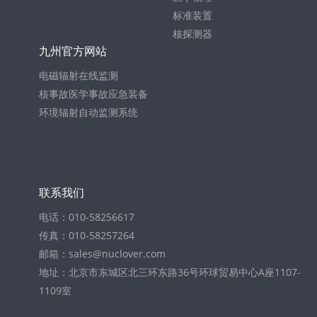
标准装置
核探测器
九州官方网站
电磁辐射在线监测
核事故医学事故应急装备
环境辐射自动监测系统
联系我们
电话：010-58256617
传真：010-58257264
邮箱：sales@nuclover.com
地址：北京市东城区北三环东路36号环球贸易中心A座1107-
1109室