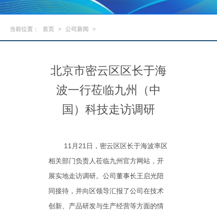
当前位置：
首页
>
公司新闻
>
北京市密云区区长于海
波一行莅临九州（中
国）科技走访调研
11月21日，密云区区长于海波率区
相关部门负责人莅临九州官方网站，开
展实地走访调研。公司董事长王启光陪
同接待，并向区领导汇报了公司在技术
创新、产品研发与生产经营等方面的情